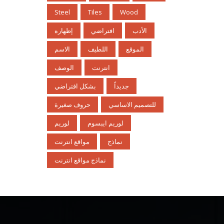
Steel
Tiles
Wood
الأدب
افتراضي
إظهاره
الموقع
اللطيف
الاسم
انترنت
الوصف
جديداً
بشكل افتراضي
للتصميم الاساسي
حروف صغيرة
لوريم ايبسوم
لوريم
نماذج
مواقع انترنت
نماذج مواقع انترنت