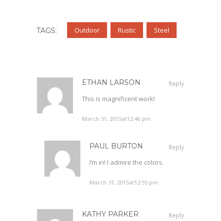
Outdoor
Rustic
Steel
TAGS:
ETHAN LARSON
Reply
This is magnificent work!
March 31, 2015at12:46 pm
PAUL BURTON
Reply
I’m in! I admire the colors.
March 31, 2015at12:55 pm
KATHY PARKER
Reply