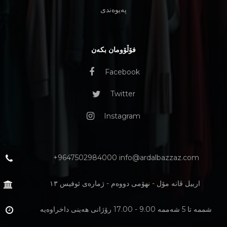
پەیوەندی
فۆڵۆومان بکەن
Facebook
Twitter
Instagram
+9647502984000 info@ardalbazzaz.com
اربيل ڤانه مۆل - نهۆمی دووەم - ژمارەی ئوفيس ١٣
شممە تا 5 شەممە 9.00 - 17.00 رۆژانی هەینی داخراوەیە