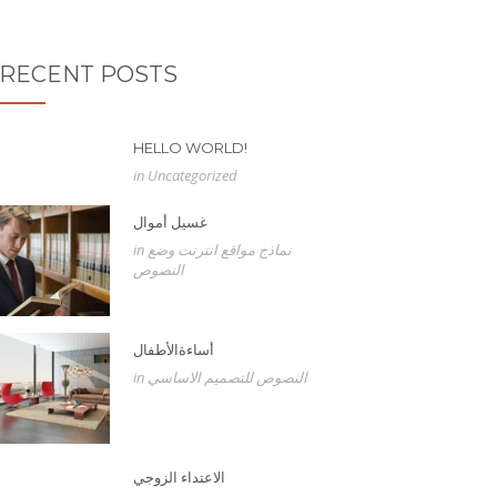
RECENT POSTS
HELLO WORLD!
in
Uncategorized
غسيل أموال
نماذج مواقع انترنت
وضع
in
النصوص
أساءةالأطفال
النصوص
للتصميم الاساسي
in
الاعتداء الزوجي