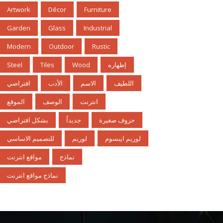
Artwork
Décor
Furniture
Garden
Glass
Industrial
Modern
Outdoor
Rustic
إظهاره
Wood
Tiles
Steel
اللطيف
الاسم
الأدب
افتراضي
انترنت
الوصف
الموقع
حروف صغيرة
جديداً
بشكل افتراضي
لوريم ايبسوم
لوريم
للتصميم الاساسي
نماذج
مواقع انترنت
نماذج مواقع انترنت