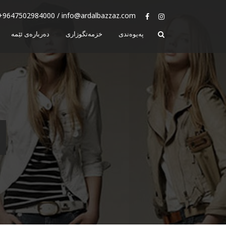
+9647502984000 / info@ardalbazzaz.com
پەیوەندی
خزمەتگوزاری
دەربارەی ئێمە